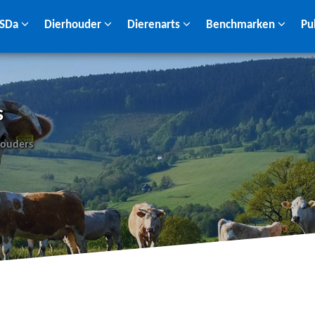
 SDa
Dierhouder
Dierenarts
Benchmarken
Pu
s
houders