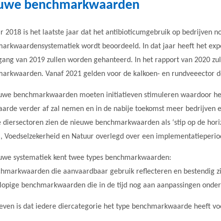
uwe benchmarkwaarden
r 2018 is het laatste jaar dat het antibioticumgebruik op bedrijven n
arkwaardensystematiek wordt beoordeeld. In dat jaar heeft het ex
gang van 2019 zullen worden gehanteerd. In het rapport van 2020 zu
arkwaarden. Vanaf 2021 gelden voor de kalkoen- en rundveeector
uwe benchmarkwaarden moeten initiatieven stimuleren waardoor het 
aarde verder af zal nemen en in de nabije toekomst meer bedrijven 
 diersectoren zien de nieuwe benchmarkwaarden als ‘stip op de hori
ij, Voedselzekerheid en Natuur overlegd over een implementatieperio
uwe systematiek kent twee types benchmarkwaarden:
chmarkwaarden die aanvaardbaar gebruik reflecteren en bestendig zij
rlopige benchmarkwaarden die in de tijd nog aan aanpassingen onderh
reven is dat iedere diercategorie het type benchmarkwaarde heeft vo