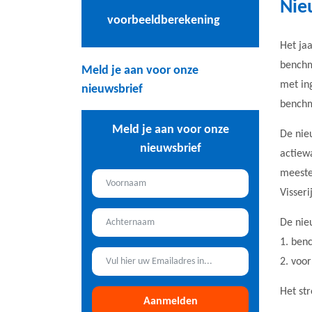
Nie
voorbeeldberekening
Het jaa
benchm
Meld je aan voor onze
met in
nieuwsbrief
benchm
Meld je aan voor onze
De nie
nieuwsbrief
actiew
meeste
Visser
De nie
1. ben
2. voo
Het st
Aanmelden