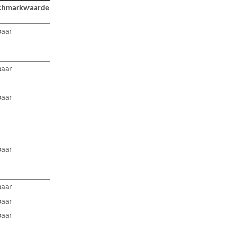
chmarkwaarde
baar
baar
baar
baar
baar
baar
baar