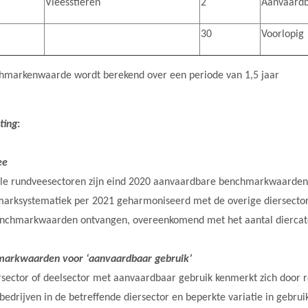
Vleesstieren
2
Aanvaard
30
Voorlopig
hmarkenwaarde wordt berekend over een periode van 1,5 jaar
ting
:
ee
lle rundveesectoren zijn eind 2020 aanvaardbare benchmarkwaarden 
arksystematiek per 2021 geharmoniseerd met de overige diersecto
enchmarkwaarden ontvangen, overeenkomend met het aantal diercateg
arkwaarden voor ‘aanvaardbaar gebruik’
rsector of deelsector met aanvaardbaar gebruik kenmerkt zich door r
bedrijven in de betreffende diersector en beperkte variatie in gebrui