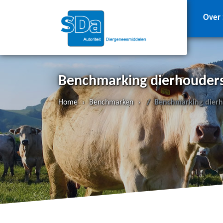
Over
Benchmarking dierhouder
Home
›
Benchmarken
›
Benchmarking dier