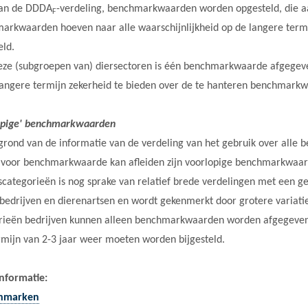
van de DDDA
-verdeling, benchmarkwaarden worden opgesteld, die a
F
arkwaarden hoeven naar alle waarschijnlijkheid op de langere termij
eld.
eze (subgroepen van) diersectoren is één benchmarkwaarde afgegeve
langere termijn zekerheid te bieden over de te hanteren benchmark
opige' benchmarkwaarden
 grond van de informatie van de verdeling van het gebruik over alle
 voor benchmarkwaarde kan afleiden zijn voorlopige benchmarkwaarde
scategorieën is nog sprake van relatief brede verdelingen met een geb
 bedrijven en dierenartsen en wordt gekenmerkt door grotere variatie 
rieën bedrijven kunnen alleen benchmarkwaarden worden afgegeven 
rmijn van 2-3 jaar weer moeten worden bijgesteld.
nformatie:
hmarken