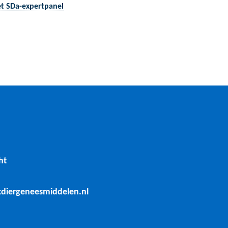
et SDa-expertpanel
ht
tdiergeneesmiddelen.nl