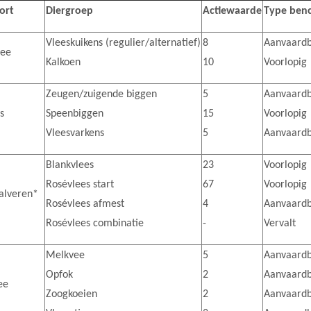
ort
Diergroep
Actiewaarde
Type ben
Vleeskuikens (regulier/alternatief)
8
Aanvaard
vee
Kalkoen
10
Voorlopig
Zeugen/zuigende biggen
5
Aanvaard
s
Speenbiggen
15
Voorlopig
Vleesvarkens
5
Aanvaard
Blankvlees
23
Voorlopig
Rosévlees start
67
Voorlopig
kalveren*
Rosévlees afmest
4
Aanvaard
Rosévlees combinatie
-
Vervalt
Melkvee
5
Aanvaard
Opfok
2
Aanvaard
ee
Zoogkoeien
2
Aanvaard