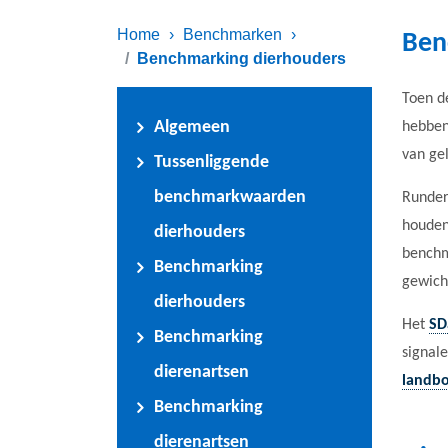
Home
›
Benchmarken
›
Ben
Benchmarking dierhouders
Toen d
Algemeen
hebben
van gel
Tussenliggende
benchmarkwaarden
Rundere
houden
dierhouders
benchm
Benchmarking
gewich
dierhouders
Het
SD
Benchmarking
signale
dierenartsen
landb
Benchmarking
dierenartsen