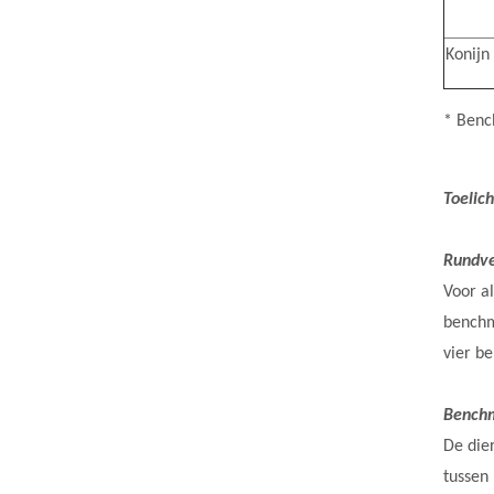
Konijn
* Benc
Toelich
Rundv
Voor a
benchm
vier b
Benchm
De die
tussen 