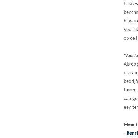
basis 
benchm
bijgest
Voor d
op de 
'Voorl
Als op
niveau
bedrijf
tussen
catego
een te
Meer i
-
Benc